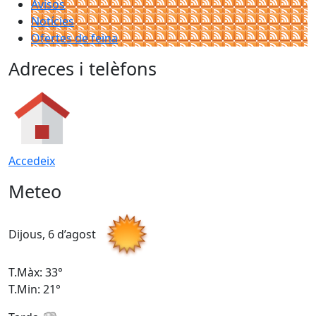
Avisos
Notícies
Ofertes de feina
Adreces i telèfons
Accedeix
Meteo
Dijous, 6 d’agost
D
T.Màx: 33°
T
T.Min: 21°
T