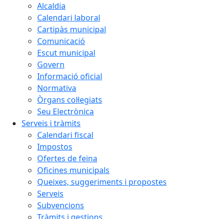
Alcaldia
Calendari laboral
Cartipàs municipal
Comunicació
Escut municipal
Govern
Informació oficial
Normativa
Òrgans col·legiats
Seu Electrònica
Serveis i tràmits
Calendari fiscal
Impostos
Ofertes de feina
Oficines municipals
Queixes, suggeriments i propostes
Serveis
Subvencions
Tràmits i gestions