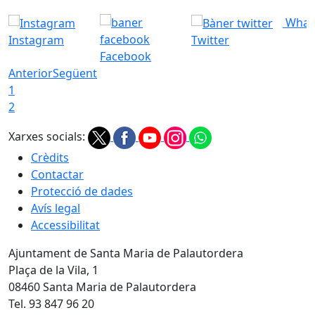
What
Instagram
Twitter
Facebook
Anterior
Següent
1
2
Xarxes socials:
Crèdits
Contactar
Protecció de dades
Avís legal
Accessibilitat
Ajuntament de Santa Maria de Palautordera
Plaça de la Vila, 1
08460 Santa Maria de Palautordera
Tel. 93 847 96 20