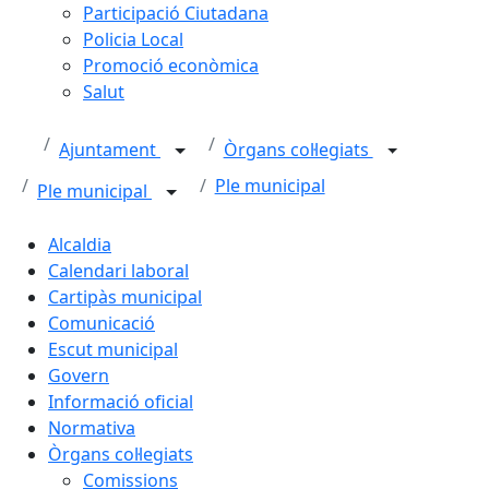
Participació Ciutadana
Policia Local
Promoció econòmica
Salut
Ajuntament
Òrgans col·legiats
Ple municipal
Ple municipal
Alcaldia
Calendari laboral
Cartipàs municipal
Comunicació
Escut municipal
Govern
Informació oficial
Normativa
Òrgans col·legiats
Comissions