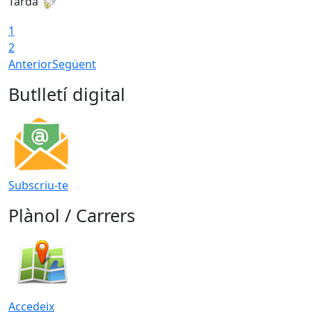
Tarda
T
1
2
Anterior
Següent
Butlletí digital
Subscriu-te
Plànol / Carrers
Accedeix