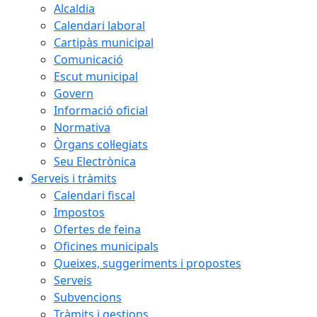
Alcaldia
Calendari laboral
Cartipàs municipal
Comunicació
Escut municipal
Govern
Informació oficial
Normativa
Òrgans col·legiats
Seu Electrònica
Serveis i tràmits
Calendari fiscal
Impostos
Ofertes de feina
Oficines municipals
Queixes, suggeriments i propostes
Serveis
Subvencions
Tràmits i gestions