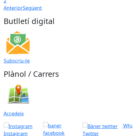
2
Anterior
Següent
Butlletí digital
Subscriu-te
Plànol / Carrers
Accedeix
What
Instagram
Twitter