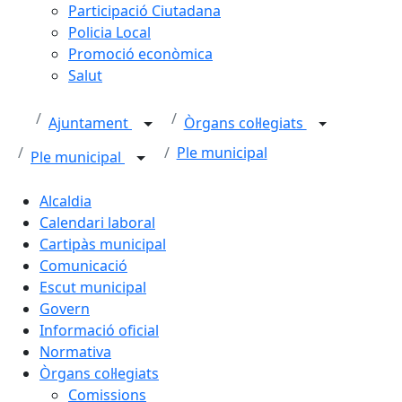
Participació Ciutadana
Policia Local
Promoció econòmica
Salut
Ajuntament
Òrgans col·legiats
Ple municipal
Ple municipal
Alcaldia
Calendari laboral
Cartipàs municipal
Comunicació
Escut municipal
Govern
Informació oficial
Normativa
Òrgans col·legiats
Comissions