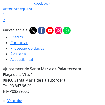
Facebook
Anterior
Següent
1
2
Xarxes socials:
Crèdits
Contactar
Protecció de dades
Avís legal
Accessibilitat
Ajuntament de Santa Maria de Palautordera
Plaça de la Vila, 1
08460 Santa Maria de Palautordera
Tel. 93 847 96 20
NIF P0825900D
Youtube
Youtube