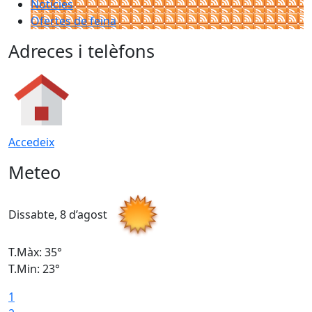
Notícies
Ofertes de feina
Adreces i telèfons
Accedeix
Meteo
Dissabte, 8 d’agost
D
T.Màx: 35°
T
T.Min: 23°
T
1