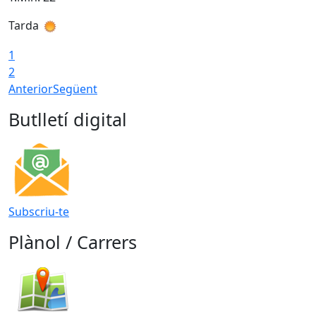
Tarda
T
1
2
Anterior
Següent
Butlletí digital
Subscriu-te
Plànol / Carrers