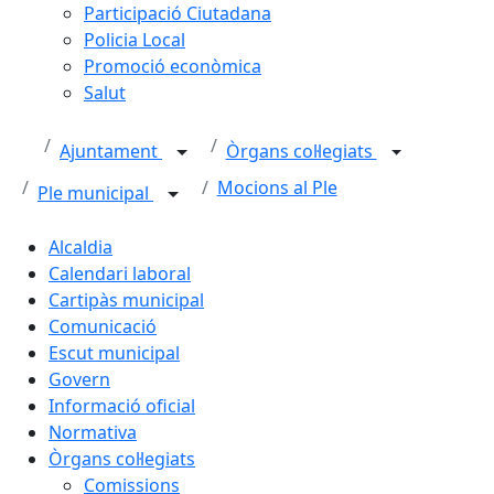
Participació Ciutadana
Policia Local
Promoció econòmica
Salut
Ajuntament
Òrgans col·legiats
Mocions al Ple
Ple municipal
Alcaldia
Calendari laboral
Cartipàs municipal
Comunicació
Escut municipal
Govern
Informació oficial
Normativa
Òrgans col·legiats
Comissions