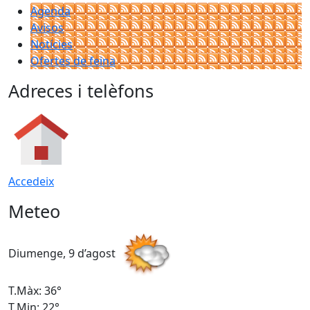
Agenda
Avisos
Notícies
Ofertes de feina
Adreces i telèfons
Accedeix
Meteo
Diumenge, 9 d’agost
D
T.Màx: 36°
T
T.Min: 22°
T