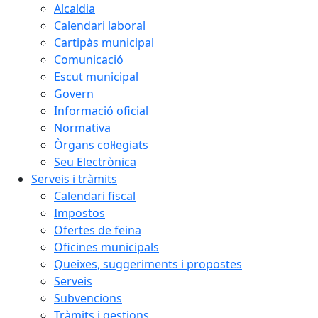
Alcaldia
Calendari laboral
Cartipàs municipal
Comunicació
Escut municipal
Govern
Informació oficial
Normativa
Òrgans col·legiats
Seu Electrònica
Serveis i tràmits
Calendari fiscal
Impostos
Ofertes de feina
Oficines municipals
Queixes, suggeriments i propostes
Serveis
Subvencions
Tràmits i gestions