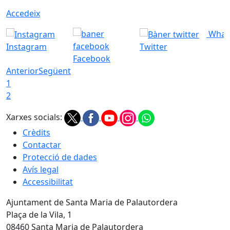
Accedeix
What
Instagram
Twitter
Facebook
Anterior
Següent
1
2
Xarxes socials:
Crèdits
Contactar
Protecció de dades
Avís legal
Accessibilitat
Ajuntament de Santa Maria de Palautordera
Plaça de la Vila, 1
08460 Santa Maria de Palautordera