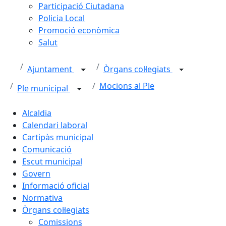
Participació Ciutadana
Policia Local
Promoció econòmica
Salut
Ajuntament
Òrgans col·legiats
Mocions al Ple
Ple municipal
Alcaldia
Calendari laboral
Cartipàs municipal
Comunicació
Escut municipal
Govern
Informació oficial
Normativa
Òrgans col·legiats
Comissions