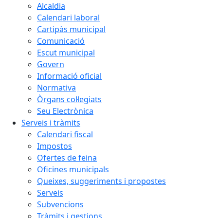
Alcaldia
Calendari laboral
Cartipàs municipal
Comunicació
Escut municipal
Govern
Informació oficial
Normativa
Òrgans col·legiats
Seu Electrònica
Serveis i tràmits
Calendari fiscal
Impostos
Ofertes de feina
Oficines municipals
Queixes, suggeriments i propostes
Serveis
Subvencions
Tràmits i gestions