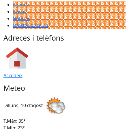
Agenda
Avisos
Notícies
Ofertes de feina
Adreces i telèfons
Accedeix
Meteo
Dilluns, 10 d’agost
D
T.Màx: 35°
T
T.Min: 23°
T