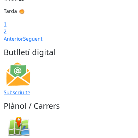
Tarda
T
1
2
Anterior
Següent
Butlletí digital
Subscriu-te
Plànol / Carrers