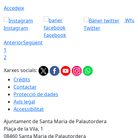
Accedeix
What
Instagram
Twitter
Facebook
Anterior
Següent
1
2
Xarxes socials:
Crèdits
Contactar
Protecció de dades
Avís legal
Accessibilitat
Ajuntament de Santa Maria de Palautordera
Plaça de la Vila, 1
08460 Santa Maria de Palautordera