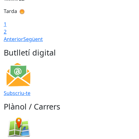
Tarda
T
1
2
Anterior
Següent
Butlletí digital
Subscriu-te
Plànol / Carrers