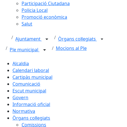
Participació Ciutadana
Policia Local
Promoció econòmica
Salut
Ajuntament
Òrgans col·legiats
Mocions al Ple
Ple municipal
Alcaldia
Calendari laboral
Cartipàs municipal
Comunicació
Escut municipal
Govern
Informació oficial
Normativa
Òrgans col·legiats
Comissions