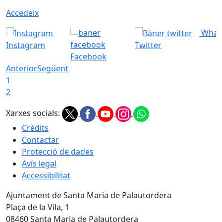
Accedeix
What
Instagram
Twitter
Facebook
Anterior
Següent
1
2
Xarxes socials:
Crèdits
Contactar
Protecció de dades
Avís legal
Accessibilitat
Ajuntament de Santa Maria de Palautordera
Plaça de la Vila, 1
08460 Santa Maria de Palautordera