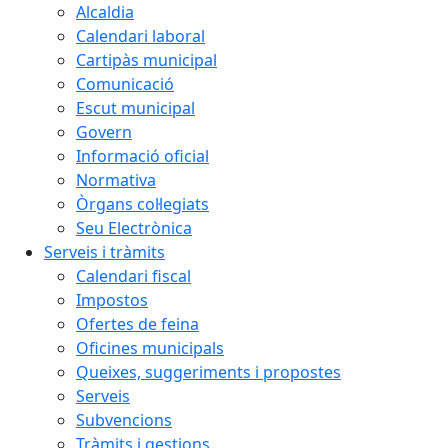
Alcaldia
Calendari laboral
Cartipàs municipal
Comunicació
Escut municipal
Govern
Informació oficial
Normativa
Òrgans col·legiats
Seu Electrònica
Serveis i tràmits
Calendari fiscal
Impostos
Ofertes de feina
Oficines municipals
Queixes, suggeriments i propostes
Serveis
Subvencions
Tràmits i gestions