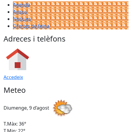
Agenda
Avisos
Notícies
Ofertes de feina
Adreces i telèfons
Accedeix
Meteo
Diumenge, 9 d’agost
D
T.Màx: 36°
T
T.Min: 22°
T