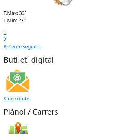
T.Màx: 33°
T
T.Min: 22°
T
1
2
Anterior
Següent
Butlletí digital
Subscriu-te
Plànol / Carrers