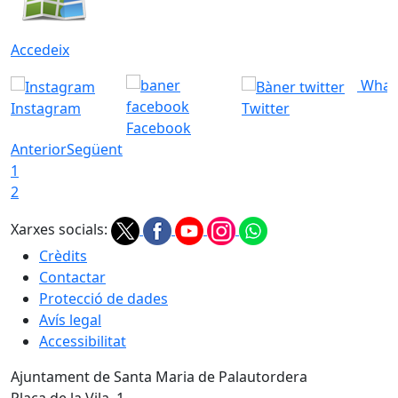
Accedeix
What
Instagram
Twitter
Facebook
Anterior
Següent
1
2
Xarxes socials:
Crèdits
Contactar
Protecció de dades
Avís legal
Accessibilitat
Ajuntament de Santa Maria de Palautordera