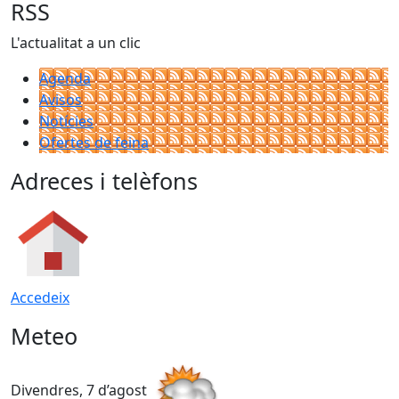
RSS
L'actualitat a un clic
Agenda
Avisos
Notícies
Ofertes de feina
Adreces i telèfons
Accedeix
Meteo
Divendres, 7 d’agost
D