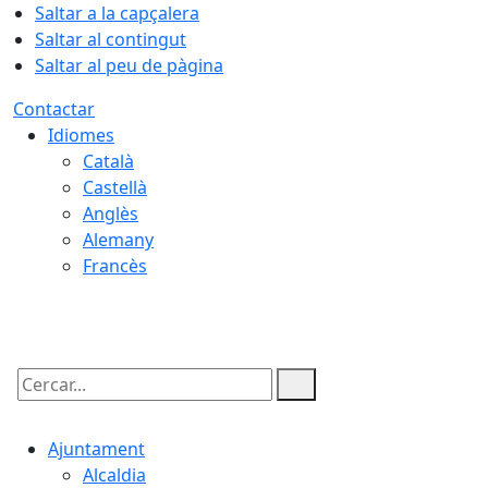
Saltar a la capçalera
Saltar al contingut
Saltar al peu de pàgina
Contactar
Idiomes
Català
Castellà
Anglès
Alemany
Francès
06.08.2026 | 14:24
Cercar:
Ajuntament
Alcaldia