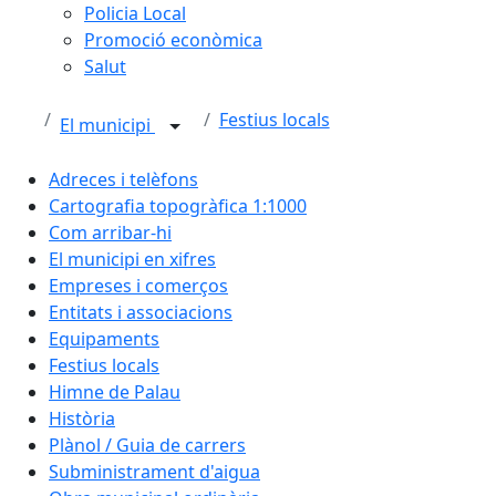
Policia Local
Promoció econòmica
Salut
Festius locals
El municipi
Adreces i telèfons
Cartografia topogràfica 1:1000
Com arribar-hi
El municipi en xifres
Empreses i comerços
Entitats i associacions
Equipaments
Festius locals
Himne de Palau
Història
Plànol / Guia de carrers
Subministrament d'aigua