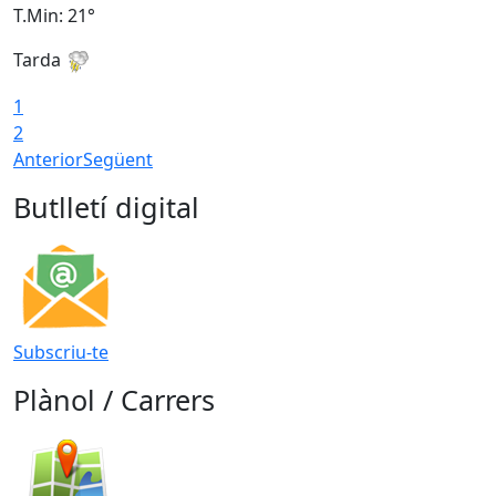
T.Min: 21°
T
Tarda
T
1
2
Anterior
Següent
Butlletí digital
Subscriu-te
Plànol / Carrers