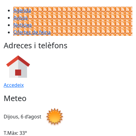
Agenda
Avisos
Notícies
Ofertes de feina
Adreces i telèfons
Accedeix
Meteo
Dijous, 6 d’agost
D
T.Màx: 33°
T