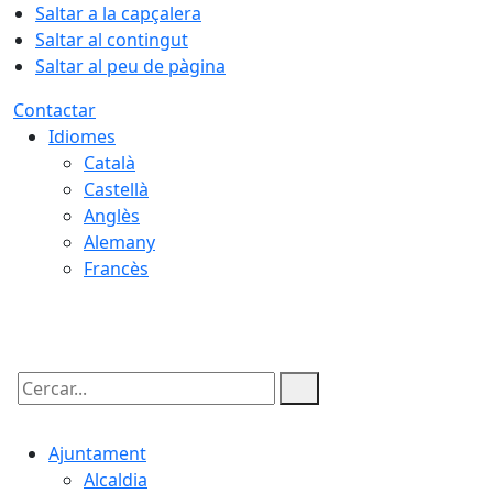
Saltar a la capçalera
Saltar al contingut
Saltar al peu de pàgina
Contactar
Idiomes
Català
Castellà
Anglès
Alemany
Francès
06.08.2026 | 08:13
Cercar:
Ajuntament
Alcaldia