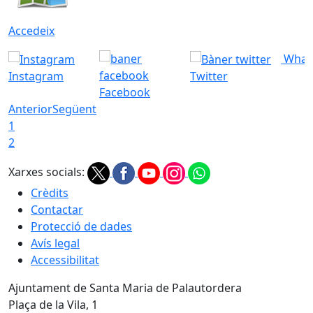
Accedeix
What
Instagram
Twitter
Facebook
Anterior
Següent
1
2
Xarxes socials:
Crèdits
Contactar
Protecció de dades
Avís legal
Accessibilitat
Ajuntament de Santa Maria de Palautordera
Plaça de la Vila, 1