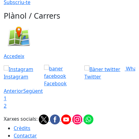
Subscriu-te
Plànol / Carrers
Accedeix
What
Instagram
Twitter
Facebook
Anterior
Següent
1
2
Xarxes socials:
Crèdits
Contactar