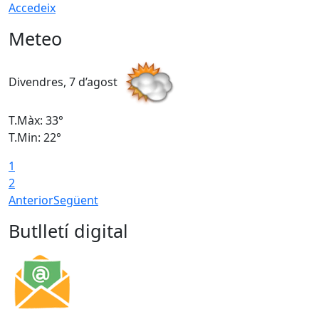
Accedeix
Meteo
Divendres, 7 d’agost
D
T.Màx: 33°
T
T.Min: 22°
T
1
2
Anterior
Següent
Butlletí digital