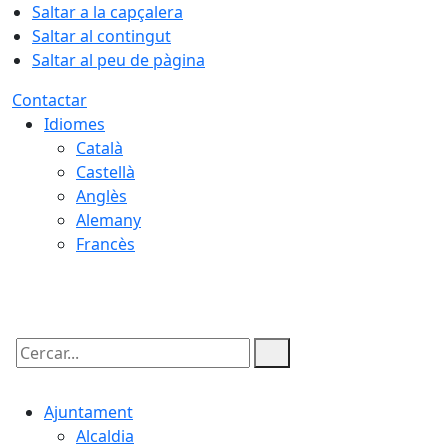
Saltar a la capçalera
Saltar al contingut
Saltar al peu de pàgina
Contactar
Idiomes
Català
Castellà
Anglès
Alemany
Francès
06.08.2026 | 18:56
Cercar:
Ajuntament
Alcaldia