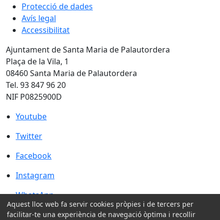
Protecció de dades
Avís legal
Accessibilitat
Ajuntament de Santa Maria de Palautordera
Plaça de la Vila, 1
08460 Santa Maria de Palautordera
Tel. 93 847 96 20
NIF P0825900D
Youtube
Youtube
Twitter
Twitter
Facebook
Facebook
Instagram
Instagram
WhatsApp
WhatsApp
Aquest lloc web fa servir cookies pròpies i de tercers per
Amb la col·laboració de:
facilitar-te una experiència de navegació òptima i recollir