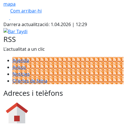
mapa
Com arribar-hi
Leaflet
| ©
OpenStreetMap
contributors
Facebook
X
+
Darrera actualització: 1.04.2026 | 12:29
−
Bar Taydi
RSS
L'actualitat a un clic
Agenda
Avisos
Notícies
Ofertes de feina
Adreces i telèfons