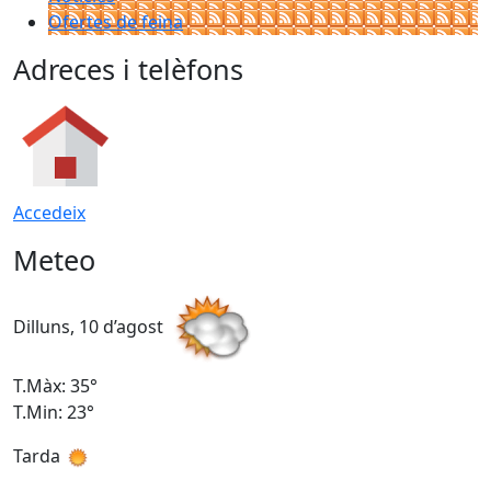
Ofertes de feina
Adreces i telèfons
Accedeix
Meteo
Dilluns, 10 d’agost
D
T.Màx: 35°
T
T.Min: 23°
T
Tarda
T