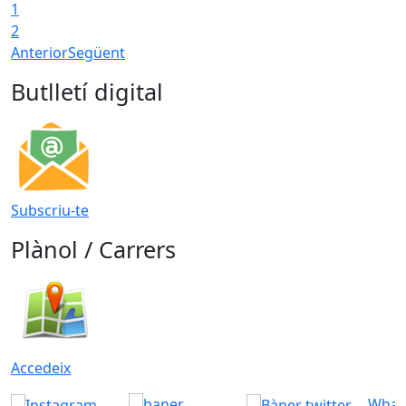
1
2
Anterior
Següent
Butlletí digital
Subscriu-te
Plànol / Carrers
Accedeix
What