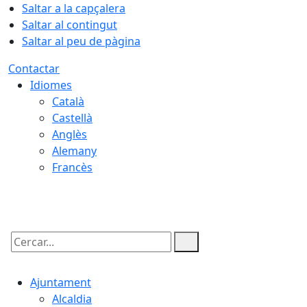
Saltar a la capçalera
Saltar al contingut
Saltar al peu de pàgina
Contactar
Idiomes
Català
Castellà
Anglès
Alemany
Francès
10.08.2026 | 06:57
Cercar:
Ajuntament
Alcaldia