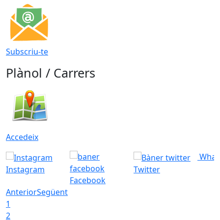
Subscriu-te
Plànol / Carrers
Accedeix
What
Instagram
Twitter
Facebook
Anterior
Següent
1
2