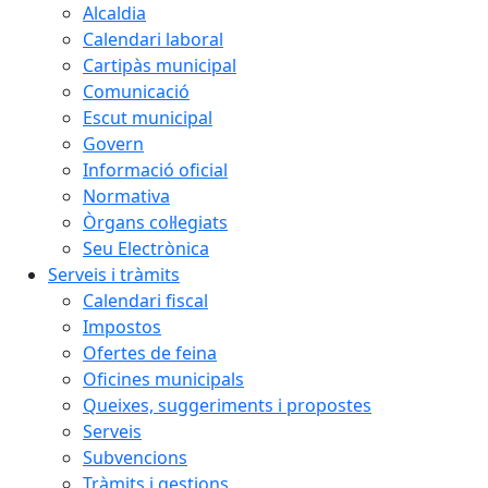
Alcaldia
Calendari laboral
Cartipàs municipal
Comunicació
Escut municipal
Govern
Informació oficial
Normativa
Òrgans col·legiats
Seu Electrònica
Serveis i tràmits
Calendari fiscal
Impostos
Ofertes de feina
Oficines municipals
Queixes, suggeriments i propostes
Serveis
Subvencions
Tràmits i gestions