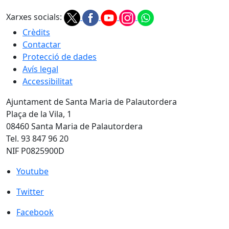
Xarxes socials:
Crèdits
Contactar
Protecció de dades
Avís legal
Accessibilitat
Ajuntament de Santa Maria de Palautordera
Plaça de la Vila, 1
08460 Santa Maria de Palautordera
Tel. 93 847 96 20
NIF P0825900D
Youtube
Youtube
Twitter
Twitter
Facebook
Facebook