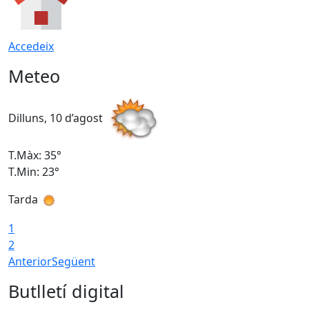
Accedeix
Meteo
Dilluns, 10 d’agost
D
T.Màx: 35°
T
T.Min: 23°
T
Tarda
T
1
2
Anterior
Següent
Butlletí digital