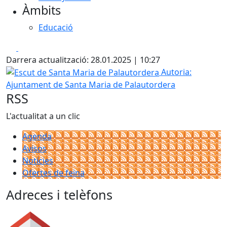
Àmbits
Educació
Facebook
X
Darrera actualització: 28.01.2025 | 10:27
Escut de Santa Maria de Palautordera
Autoria:
Ajuntament de Santa Maria de Palautordera
RSS
L'actualitat a un clic
Agenda
Avisos
Notícies
Ofertes de feina
Adreces i telèfons