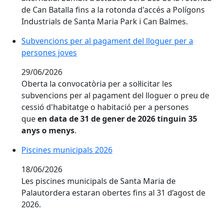
de Can Batalla fins a la rotonda d'accés a Polígons
Industrials de Santa Maria Park i Can Balmes.
Subvencions per al pagament del lloguer per a perso
Subvencions per al pagament del lloguer per a
persones joves
29/06/2026
Oberta la convocatòria per a sol·licitar les
subvencions per al pagament del lloguer o preu de
cessió d'habitatge o habitació per a persones
que
en data de 31 de gener de 2026 tinguin 35
anys o menys
.
Piscines municipals 2026
Piscines municipals 2026
18/06/2026
Les piscines municipals de Santa Maria de
Palautordera estaran obertes fins al 31 d’agost de
2026.