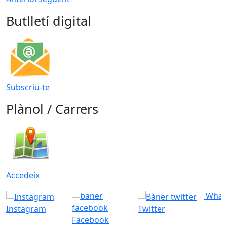
Butlletí digital
Subscriu-te
Plànol / Carrers
Accedeix
What
Instagram
Twitter
Facebook