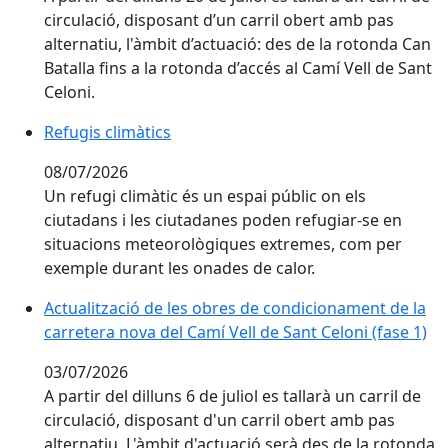
circulació, disposant d’un carril obert amb pas
alternatiu, l'àmbit d’actuació: des de la rotonda Can
Batalla fins a la rotonda d’accés al Camí Vell de Sant
Celoni.
Refugis climàtics
Refugis climàtics
08/07/2026
Un refugi climàtic és un espai públic on els
ciutadans i les ciutadanes poden refugiar-se en
situacions meteorològiques extremes, com per
exemple durant les onades de calor.
Actualització de les obres de condicionament de la car
Actualització de les obres de condicionament de la
carretera nova del Camí Vell de Sant Celoni (fase 1)
03/07/2026
A partir del dilluns 6 de juliol es tallarà un carril de
circulació, disposant d'un carril obert amb pas
alternatiu. L'àmbit d'actuació serà des de la rotonda