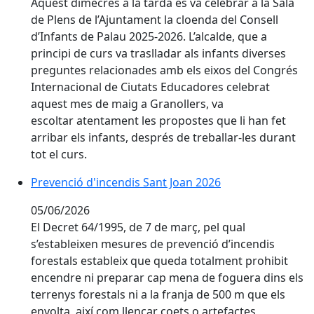
Aquest dimecres a la tarda es va celebrar a la Sala
de Plens de l’Ajuntament la cloenda del Consell
d’Infants de Palau 2025-2026. L’alcalde, que a
principi de curs va traslladar als infants diverses
preguntes relacionades amb els eixos del Congrés
Internacional de Ciutats Educadores celebrat
aquest mes de maig a Granollers, va
escoltar atentament les propostes que li han fet
arribar els infants, després de treballar-les durant
tot el curs.
Prevenció d'incendis Sant Joan 2026
Prevenció d'incendis Sant Joan 2026
05/06/2026
El Decret 64/1995, de 7 de març, pel qual
s’estableixen mesures de prevenció d’incendis
forestals estableix que queda totalment prohibit
encendre ni preparar cap mena de foguera dins els
terrenys forestals ni a la franja de 500 m que els
envolta, així com llençar coets o artefactes