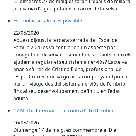
El dimecres 27 de maig es faran treballs de millora
a la xarxa d’aigua potable al carrer de la Selva.
Estimular la calma és possible
Estimular la calma és possible
22/05/2026
Aquest dijous, la tercera xerrada de l’Espai de
Família 2026 es va centrar en un aspecte poc
conegut del desenvolupament dels infants: com els
ajudem a regular el seu sistema nerviós? L’acte va
anar a càrrec de Cristina Elena, professional de
l’Espai Créixer, que va guiar i acompanyar el públic
per un viatge des del sistema nerviós de l’embrió
fins al seu desenvolupament definitiu en l’edat
adulta.
17 M: Dia Internacional contra l’LGTBI-fòbia
17 M: Dia Internacional contra l’LGTBI-fòbia
16/05/2026
Diumenge 17 de maig, es commemora el Dia