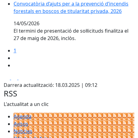
Convocatòria d’ajuts per a la prevenció d’incendis fore
Convocatòria d’ajuts per a la prevenció d’incendis
forestals en boscos de titularitat privada, 2026
14/05/2026
El termini de presentació de sol·licituds finalitza el
27 de maig de 2026, inclòs.
1
Facebook
X
Pdf
Darrera actualització: 18.03.2025 | 09:12
RSS
L'actualitat a un clic
Agenda
Avisos
Notícies