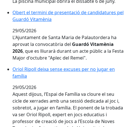
La piscina municipal obrirà el dissabte 6 de juny.
Obert el termini de presentació de candidatures pel
Obert el termini de presentació de candidatures pel
Guardó Vitamènia
29/05/2026
L'Ajuntament de Santa Maria de Palautordera ha
aprovat la convocatòria del
Guardó Vitamènia
2026
, que es lliurarà durant un acte públic a la Festa
Major d'octubre "Aplec del Remei".
Oriol Ripoll deixa sense excuses per no jugar en famíl
Oriol Ripoll deixa sense excuses per no jugar en
família
29/05/2026
Aquest dijous, l’Espai de Família va cloure el seu
cicle de xerrades amb una sessió dedicada al joc i,
sobretot, a jugar en família. El ponent de la trobada
va ser Oriol Ripoll, expert en jocs educatius i
professor de creació de jocs a l’Escola de Noves