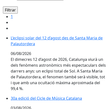
1
L’eclipsi solar del 12 d’agost des de Santa Maria de P
L’eclipsi solar del 12 d’agost des de Santa Maria de
Palautordera
06/08/2026
El dimecres 12 d’agost de 2026, Catalunya viurà un
dels fenòmens astronòmics més espectaculars dels
darrers anys: un eclipsi total de Sol. A Santa Maria
de Palautordera, el fenomen també serà visible, tot
i que amb una ocultació màxima aproximada del
99,4 %.
30a edició del Cicle de Música Catalana
30a edició del Cicle de Música Catalana
03/08/2026