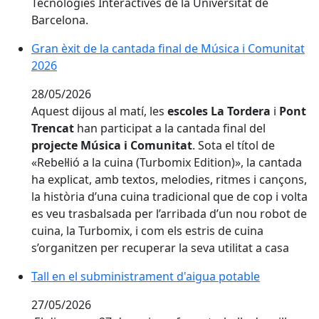
Tecnologies Interactives de la Universitat de
Barcelona.
Gran èxit de la cantada final de Música i Comunitat 2
Gran èxit de la cantada final de Música i Comunitat
2026
28/05/2026
Aquest dijous al matí, les
escoles La Tordera
i
Pont
Trencat
han participat a la cantada final del
projecte Música i Comunitat
. Sota el títol de
«Rebel·lió a la cuina (Turbomix Edition)», la cantada
ha explicat, amb textos, melodies, ritmes i cançons,
la història d’una cuina tradicional que de cop i volta
es veu trasbalsada per l’arribada d’un nou robot de
cuina, la Turbomix, i com els estris de cuina
s’organitzen per recuperar la seva utilitat a casa
Tall en el subministrament d'aigua potable
Tall en el subministrament d'aigua potable
27/05/2026