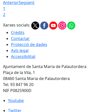
Anterior
Següent
1
2
Xarxes socials:
Crèdits
Contactar
Protecció de dades
Avís legal
Accessibilitat
Ajuntament de Santa Maria de Palautordera
Plaça de la Vila, 1
08460 Santa Maria de Palautordera
Tel. 93 847 96 20
NIF P0825900D
Youtube
Youtube
Twitter
Twitter