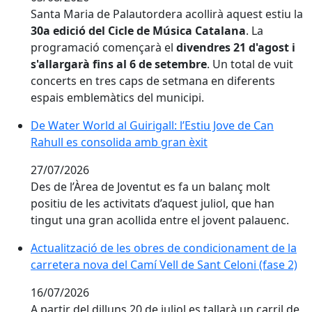
Santa Maria de Palautordera acollirà aquest estiu la
30a edició del Cicle de Música Catalana
. La
programació començarà el
divendres 21 d'agost i
s'allargarà fins al 6 de setembre
. Un total de vuit
concerts en tres caps de setmana en diferents
espais emblemàtics del municipi.
De Water World al Guirigall: l’Estiu Jove de Can Rahul
De Water World al Guirigall: l’Estiu Jove de Can
Rahull es consolida amb gran èxit
27/07/2026
Des de l’Àrea de Joventut es fa un balanç molt
positiu de les activitats d’aquest juliol, que han
tingut una gran acollida entre el jovent palauenc.
Actualització de les obres de condicionament de la car
Actualització de les obres de condicionament de la
carretera nova del Camí Vell de Sant Celoni (fase 2)
16/07/2026
A partir del dilluns 20 de juliol es tallarà un carril de