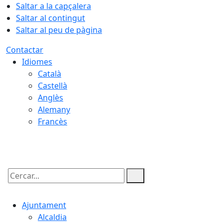
Saltar a la capçalera
Saltar al contingut
Saltar al peu de pàgina
Contactar
Idiomes
Català
Castellà
Anglès
Alemany
Francès
06.08.2026 | 17:00
Cercar:
Ajuntament
Alcaldia