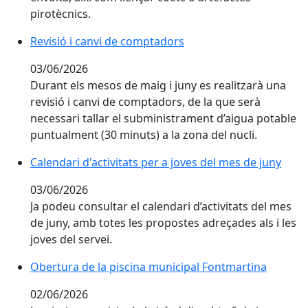
pirotècnics.
Revisió i canvi de comptadors
Revisió i canvi de comptadors
03/06/2026
Durant els mesos de maig i juny es realitzarà una
revisió i canvi de comptadors, de la que serà
necessari tallar el subministrament d’aigua potable
puntualment (30 minuts) a la zona del nucli.
Calendari d'activitats per a joves del mes de juny
Calendari d'activitats per a joves del mes de juny
03/06/2026
Ja podeu consultar el calendari d’activitats del mes
de juny, amb totes les propostes adreçades als i les
joves del servei.
Obertura de la piscina municipal Fontmartina
Obertura de la piscina municipal Fontmartina
02/06/2026