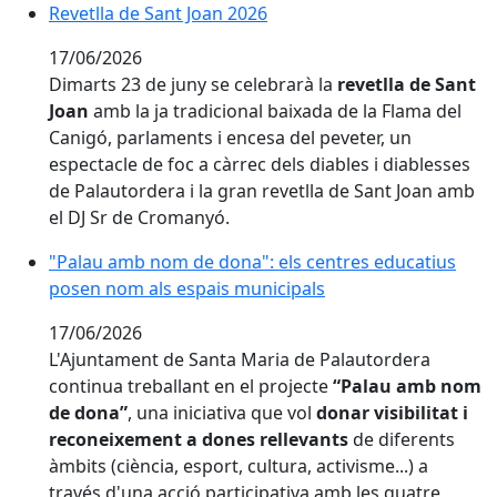
Revetlla de Sant Joan 2026
Revetlla de Sant Joan 2026
17/06/2026
Dimarts 23 de juny se celebrarà la
revetlla de Sant
Joan
amb la ja tradicional baixada de la Flama del
Canigó, parlaments i encesa del peveter, un
espectacle de foc a càrrec dels diables i diablesses
de Palautordera i la gran revetlla de Sant Joan amb
el DJ Sr de Cromanyó.
"Palau amb nom de dona": els centres educatius pos
"Palau amb nom de dona": els centres educatius
posen nom als espais municipals
17/06/2026
L'Ajuntament de Santa Maria de Palautordera
continua treballant en el projecte
“Palau amb nom
de dona”
, una iniciativa que vol
donar visibilitat i
reconeixement a dones rellevants
de diferents
àmbits (ciència, esport, cultura, activisme...) a
través d'una acció participativa amb les quatre