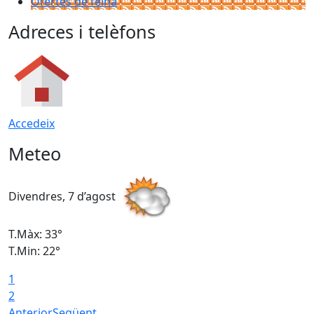
Ofertes de feina
Adreces i telèfons
Accedeix
Meteo
Divendres, 7 d’agost
D
T.Màx: 33°
T
T.Min: 22°
T
1
2
Anterior
Següent