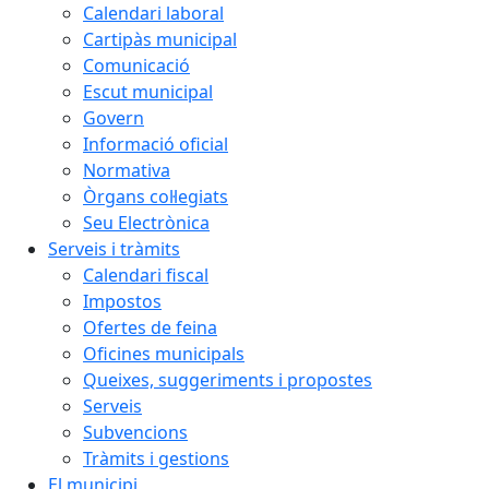
Calendari laboral
Cartipàs municipal
Comunicació
Escut municipal
Govern
Informació oficial
Normativa
Òrgans col·legiats
Seu Electrònica
Serveis i tràmits
Calendari fiscal
Impostos
Ofertes de feina
Oficines municipals
Queixes, suggeriments i propostes
Serveis
Subvencions
Tràmits i gestions
El municipi