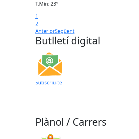
T.Min: 23°
1
2
Anterior
Següent
Butlletí digital
Subscriu-te
Plànol / Carrers