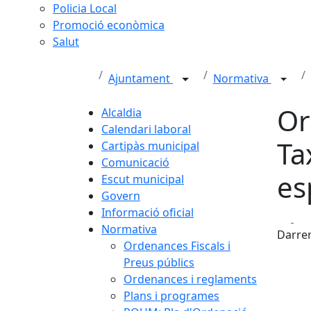
Policia Local
Promoció econòmica
Salut
Ajuntament
Normativa
Or
Alcaldia
Calendari laboral
Ta
Cartipàs municipal
Comunicació
es
Escut municipal
Govern
Informació oficial
Fa
Normativa
Darrer
Ordenances Fiscals i
Preus públics
Ordenances i reglaments
Plans i programes