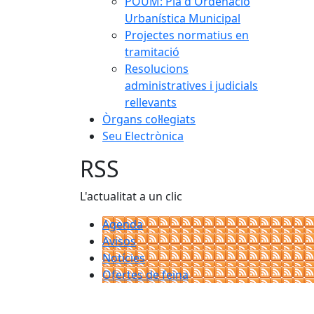
POUM: Pla d'Ordenació
Urbanística Municipal
Projectes normatius en
tramitació
Resolucions
administratives i judicials
rellevants
Òrgans col·legiats
Seu Electrònica
RSS
L'actualitat a un clic
Agenda
Avisos
Notícies
Ofertes de feina