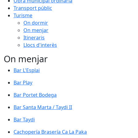
Obra municipal ordinària
Transport públic
Turisme
On dormir
On menjar
Itineraris
Llocs d'interès
On menjar
Bar L'Esplai
Bar L'Esplai
Bar Play
Bar Play
Bar Portet Bodega
Bar Portet Bodega
Bar Santa Marta / Taydi II
Bar Santa Marta / Taydi II
Bar Taydi
Bar Taydi
Cachopería Brasería Ca La Paka
Cachopería Brasería Ca La Paka