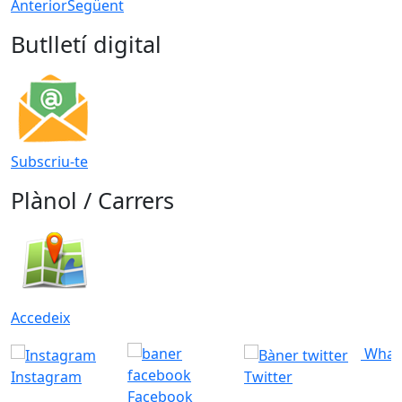
Anterior
Següent
Butlletí digital
Subscriu-te
Plànol / Carrers
Accedeix
What
Instagram
Twitter
Facebook