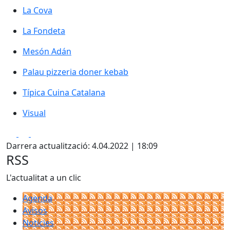
La Cova
La Cova
La Fondeta
La Fondeta
Mesón Adán
Mesón Adán
Palau pizzeria doner kebab
Palau pizzeria doner kebab
Típica Cuina Catalana
Típica Cuina Catalana
Visual
Visual
Facebook
X
Pdf
Darrera actualització: 4.04.2022 | 18:09
RSS
L'actualitat a un clic
Agenda
Avisos
Notícies