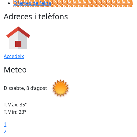
Ofertes de feina
Adreces i telèfons
Accedeix
Meteo
Dissabte, 8 d’agost
D
T.Màx: 35°
T
T.Min: 23°
T
1
2