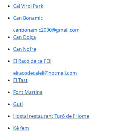
Cal Virol Park
Cal Virol Park
Can Bonamic
Can Bonamic
canbonamic2000@gmail.com
Can Dolça
Can Dolça
Can Nofre
Can Nofre
El Racó de ca l´Eli
El Racó de ca l´Eli
elracodecaleli@hotmail.com
El Tast
El Tast
Font Martina
Font Martina
Guti
Guti
Hostal restaurant Turó de l'Home
Hostal restaurant Turó de l'Home
Kè fem
Kè fem