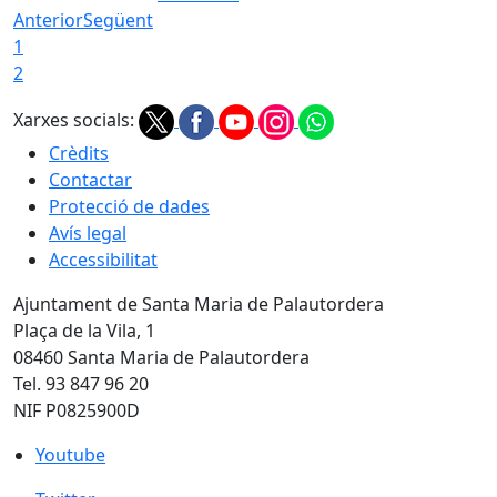
Anterior
Següent
1
2
Xarxes socials:
Crèdits
Contactar
Protecció de dades
Avís legal
Accessibilitat
Ajuntament de Santa Maria de Palautordera
Plaça de la Vila, 1
08460 Santa Maria de Palautordera
Tel. 93 847 96 20
NIF P0825900D
Youtube
Youtube