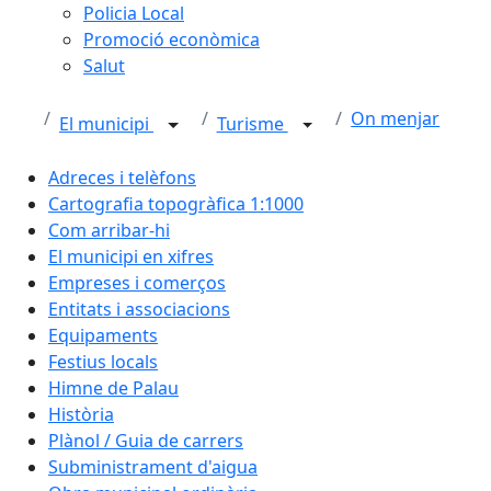
Policia Local
Promoció econòmica
Salut
On menjar
El municipi
Turisme
Adreces i telèfons
Cartografia topogràfica 1:1000
Com arribar-hi
El municipi en xifres
Empreses i comerços
Entitats i associacions
Equipaments
Festius locals
Himne de Palau
Història
Plànol / Guia de carrers
Subministrament d'aigua