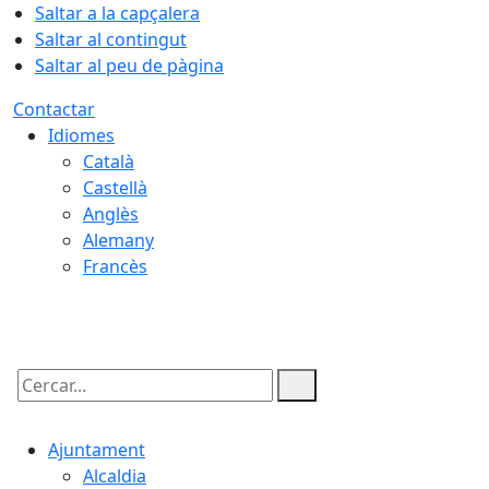
Saltar a la capçalera
Saltar al contingut
Saltar al peu de pàgina
Contactar
Idiomes
Català
Castellà
Anglès
Alemany
Francès
08.08.2026 | 05:58
Cercar:
Ajuntament
Alcaldia