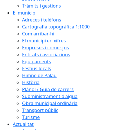
Tràmits i gestions
El municipi
Adreces i telèfons
Cartografia topogràfica 1:1000
Com arribar-hi
El municipi en xifres
Empreses i comerços
Entitats i associacions
Equipaments
Festius locals
Himne de Palau
Història
Plànol / Guia de carrers
Subministrament d'aigua
Obra municipal ordinària
Transport públic
Turisme
Actualitat