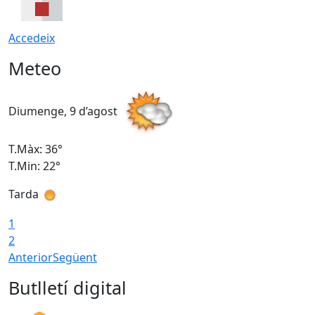
Accedeix
Meteo
Diumenge, 9 d’agost
D
T.Màx: 36°
T
T.Min: 22°
T
Tarda
T
1
2
Anterior
Següent
Butlletí digital