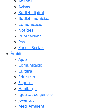
Agenda
Avisos
Butlletí digital
Butlletí municipal
Comunicació
Notícies
Publicacions
Rss
Xarxes Socials
Àmbits
Ajuts
Comunicació
Cultura
Educació
Esports
Habitatge
Igualtat de gènere
Joventut
Medi Ambient