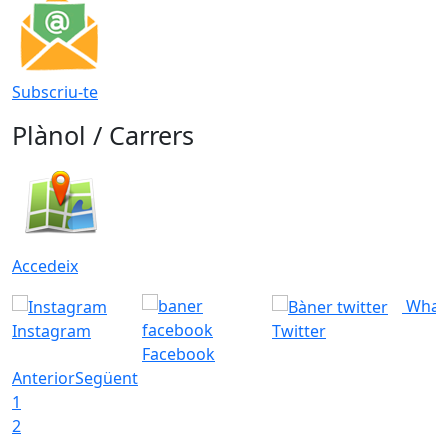
Subscriu-te
Plànol / Carrers
Accedeix
What
Instagram
Twitter
Facebook
Anterior
Següent
1
2