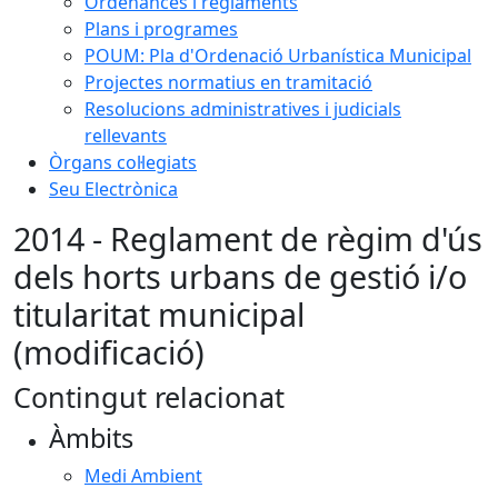
Ordenances i reglaments
Plans i programes
POUM: Pla d'Ordenació Urbanística Municipal
Projectes normatius en tramitació
Resolucions administratives i judicials
rellevants
Òrgans col·legiats
Seu Electrònica
2014 - Reglament de règim d'ús
dels horts urbans de gestió i/o
titularitat municipal
(modificació)
Contingut relacionat
Àmbits
Medi Ambient