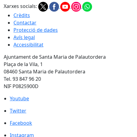
Xarxes socials:
Crèdits
Contactar
Protecció de dades
Avís legal
Accessibilitat
Ajuntament de Santa Maria de Palautordera
Plaça de la Vila, 1
08460 Santa Maria de Palautordera
Tel. 93 847 96 20
NIF P0825900D
Youtube
Youtube
Twitter
Twitter
Facebook
Facebook
Instagram
Instagram