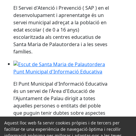
El Servei d'Atenció i Prevenció ( SAP ) en el
desenvolupament i aprenentatge és un
servei municipal adreçat a la població en
edat escolar ( de 0 a 16 anys)
escolaritzada als centres educatius de
Santa Maria de Palautordera i a les seves
famílies.
Punt Municipal d'Informació Educativa
Punt Municipal d'Informació Educativa
El Punt Municipal d'Informació Educativa
és un servei de l'Àrea d'Educació de
l'Ajuntament de Palau dirigit a totes
aquelles persones o entitats del poble
que puguin tenir dubtes sobre aspectes
relacionats amb l'educació.
Aquest lloc web fa servir cookies pròpies i de tercers per
facilitar-te una experiència de navegació òptima i recollir
Més serveis
informació anònima per millorar i adaptar-nos a les teves