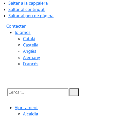
Saltar a la capçalera
Saltar al contingut
Saltar al peu de pàgina
Contactar
Idiomes
Català
Castellà
Anglès
Alemany
Francès
08.08.2026 | 01:25
Cercar:
Ajuntament
Alcaldia