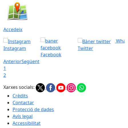
Accedeix
What
Instagram
Twitter
Facebook
Anterior
Següent
1
2
Xarxes socials:
Crèdits
Contactar
Protecció de dades
Avís legal
Accessibilitat