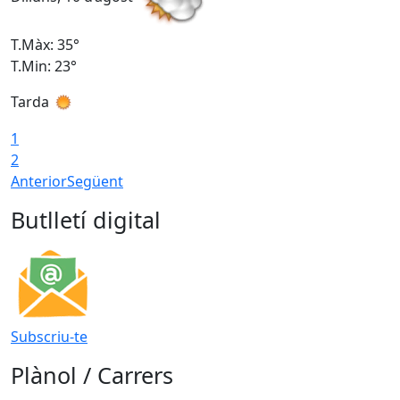
T.Màx: 35°
T
T.Min: 23°
T
Tarda
T
1
2
Anterior
Següent
Butlletí digital
Subscriu-te
Plànol / Carrers