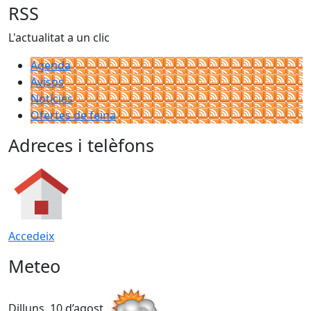
RSS
L'actualitat a un clic
Agenda
Avisos
Notícies
Ofertes de feina
Adreces i telèfons
Accedeix
Meteo
Dilluns, 10 d’agost
D