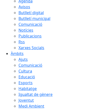
Agenda
Avisos
Butlletí digital
Butlletí municipal
Comunicació
Notícies
Publicacions
Rss
Xarxes Socials
Àmbits
Ajuts
Comunicació
Cultura
Educació
Esports
Habitatge
Igualtat de gènere
Joventut
Medi Ambient