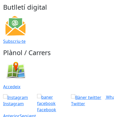
Butlletí digital
Subscriu-te
Plànol / Carrers
Accedeix
What
Instagram
Twitter
Facebook
Anterior
Següent