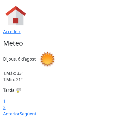
Accedeix
Meteo
Dijous, 6 d’agost
D
T.Màx: 33°
T
T.Min: 21°
T
Tarda
T
1
2
Anterior
Següent