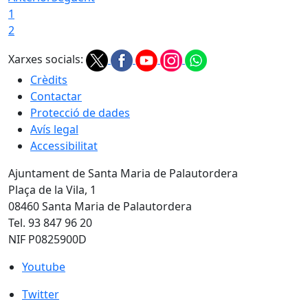
1
2
Xarxes socials:
Crèdits
Contactar
Protecció de dades
Avís legal
Accessibilitat
Ajuntament de Santa Maria de Palautordera
Plaça de la Vila, 1
08460 Santa Maria de Palautordera
Tel. 93 847 96 20
NIF P0825900D
Youtube
Youtube
Twitter
Twitter