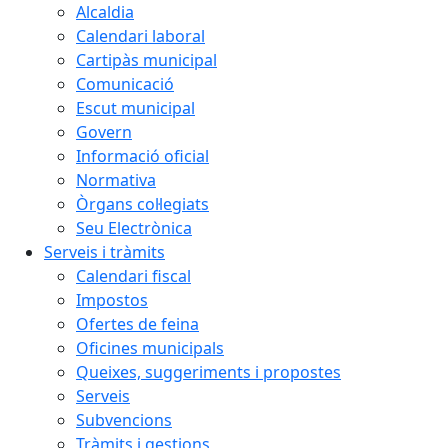
Alcaldia
Calendari laboral
Cartipàs municipal
Comunicació
Escut municipal
Govern
Informació oficial
Normativa
Òrgans col·legiats
Seu Electrònica
Serveis i tràmits
Calendari fiscal
Impostos
Ofertes de feina
Oficines municipals
Queixes, suggeriments i propostes
Serveis
Subvencions
Tràmits i gestions