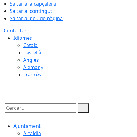
Saltar a la capçalera
Saltar al contingut
Saltar al peu de pàgina
Contactar
Idiomes
Català
Castellà
Anglès
Alemany
Francès
09.08.2026 | 08:15
Cercar:
Ajuntament
Alcaldia