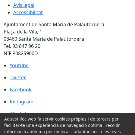
Avís legal
Accessibilitat
Ajuntament de Santa Maria de Palautordera
Plaça de la Vila, 1
08460 Santa Maria de Palautordera
Tel. 93 847 96 20
NIF P0825900D
Youtube
Youtube
Twitter
Twitter
Facebook
Facebook
Instagram
Instagram
WhatsApp
WhatsApp
Aquest lloc web fa servir cookies pròpies i de tercers per
facilitar-te una experiència de navegació òptima i recollir
Amb la col·laboració de:
informació anònima per millorar i adaptar-nos a les teves