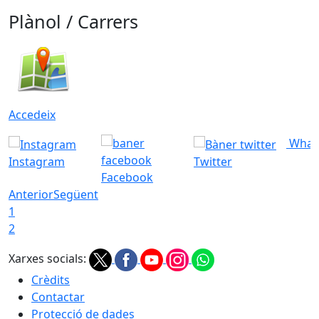
Plànol / Carrers
Accedeix
What
Instagram
Twitter
Facebook
Anterior
Següent
1
2
Xarxes socials:
Crèdits
Contactar
Protecció de dades