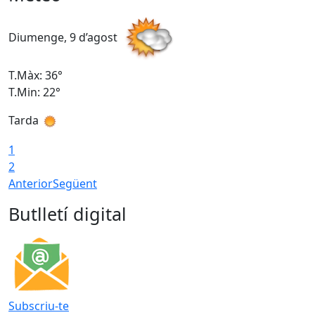
Diumenge, 9 d’agost
D
T.Màx: 36°
T
T.Min: 22°
T
Tarda
T
1
2
Anterior
Següent
Butlletí digital
Subscriu-te